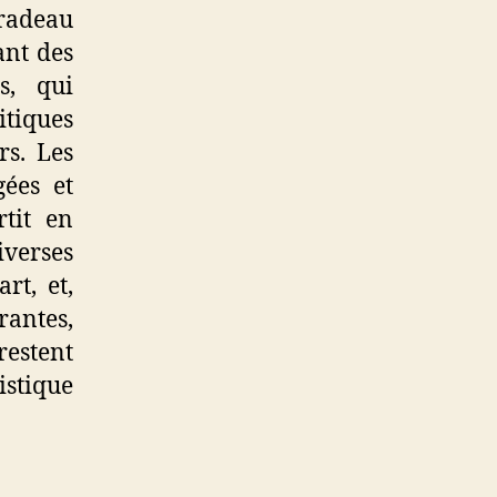
radeau
nt des
es, qui
tiques
rs. Les
gées et
rtit en
iverses
rt, et,
antes,
estent
stique