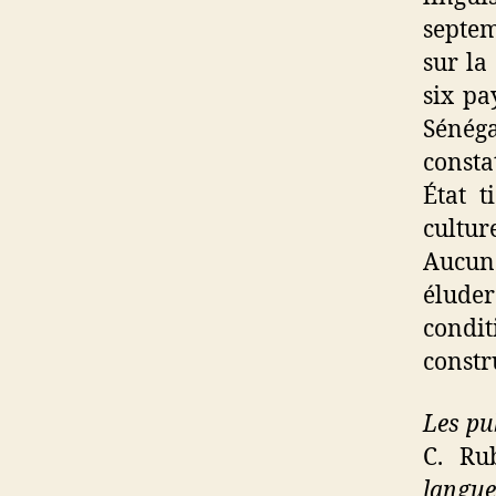
septe
sur la
six pa
Sénéga
consta
État t
cultur
Aucune
élude
condit
constr
Les pub
C.
Ru
langue