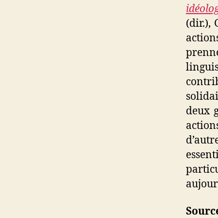
idéolog
(dir.),
action
prenn
lingui
contri
solida
deux g
action
d’aut
essen
parti
aujour
Source