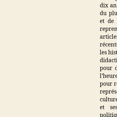
dix an
du plu
et de 
repren
articl
récent
les hi
didact
pour d
l’heur
pour r
représ
cultur
et se
politi