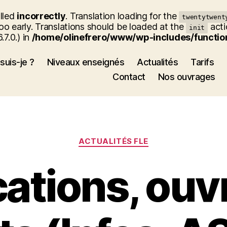
alled
incorrectly
. Translation loading for the
twentytwent
oo early. Translations should be loaded at the
acti
init
7.0.) in
/home/olinefrero/www/wp-includes/functio
suis-je ?
Niveaux enseignés
Actualités
Tarifs
Contact
Nos ouvrages
Catégories
ACTUALITÉS FLE
cations, ouv