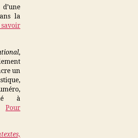
s d’une
ans la
savoir
ational
,
llement
acre un
ique,
numéro,
dié à
.
Pour
extes,