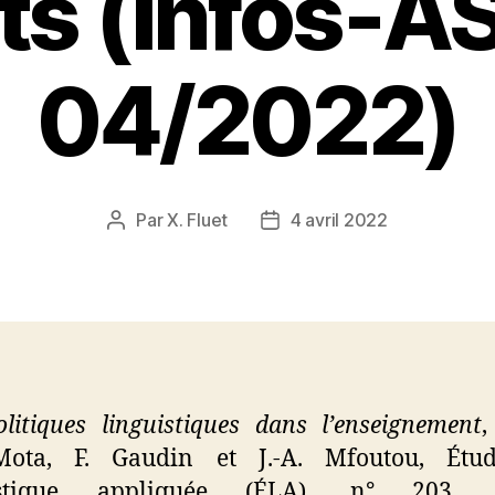
ts (Infos-A
04/2022)
Par
X. Fluet
4 avril 2022
Auteur
Date
de
de
l’article
l’article
litiques linguistiques dans l’enseignement
,
Mota, F.
Gaudin et J.-A.
Mfoutou, Étu
istique appliquée (ÉLA), n° 203, ju