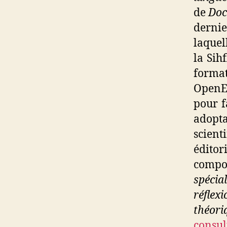
de
Doc
derni
laquel
la
Sih
format
OpenEd
pour f
adopta
scient
édito
compos
spécial
réflexi
théor
consul