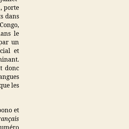
, porte
ts dans
 Congo,
dans le
 par un
cial et
minant.
it donc
angues
que les
ono et
ançais
numéro