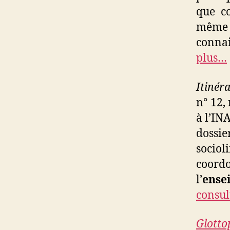
que co
même 
conna
plus…
Itinér
n°
12,
à l’IN
doss
sociol
coor
l’
ense
consul
Glott