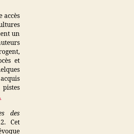
e accès
ltures
ent un
auteurs
rogent,
ocès et
elques
 acquis
pistes
…
ues des
2. Cet
 évoque