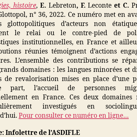
ies, histoire
,
E.
Lebreton
, F.
Leconte
et C.
P
 Glottopol,
n°
36,
2022. Ce numéro met en ava
s glottopolitiques d’acteurs non étatiqu
ent le relai ou le contre-pied de poli
stiques institutionnelles, en France et ailleu
butions réunies témoignent d’actions enga
ires. L’ensemble des contributions se répa
rands domaines : les langues minorées et d
s de revalorisation mises en place d’une pa
re part, l’accueil de personnes migr
tiellement en France. Ces deux domaines r
culièrement investigués en sociolingui
d’hui.
Pour consulter ce numéro en ligne…
: Infolettre de l’ASDIFLE