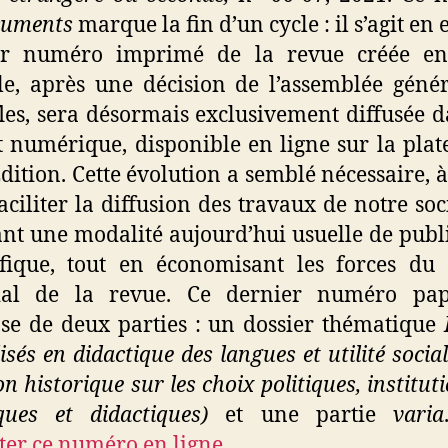
uments
marque la fin d’un cycle : il s’agit en 
er numéro imprimé de la revue créée en
le, après une décision de l’assemblée géné
fles, sera désormais exclusivement diffusée 
 numérique, disponible en ligne sur la pla
ition. Cette évolution a semblé nécessaire, à 
aciliter la diffusion des travaux de notre soc
nt une modalité aujourd’hui usuelle de publ
ifique, tout en économisant les forces du
rial de la revue. Ce dernier numéro pap
e de deux parties : un dossier thématique
isés en didactique des langues et utilité socia
on historique sur les choix politiques, institut
iques et didactiques)
et une partie
varia
ter ce numéro en ligne…