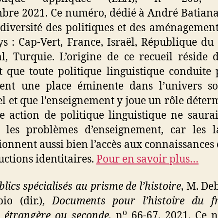
mbre
2021. Ce numéro, dédié à André Batiana
 diversité des politiques et des aménagemen
ys : Cap-Vert, France, Israël, République du
l, Turquie. L’origine de ce recueil réside 
t que toute politique linguistique conduite
ient une place éminente dans l’univers so
el et que l’enseignement y joue un rôle déter
 action de politique linguistique ne saura
r les problèmes d’enseignement, car les l
ionnent aussi bien l’accès aux connaissances 
uctions identitaires.
Pour en savoir plus…
lics spécialisés au prisme de l’histoire
, M.
Deb
bio
(dir.),
Documents pour l’histoire du fr
o
 étrangère ou seconde
,
n
66-67,
2021. Ce 