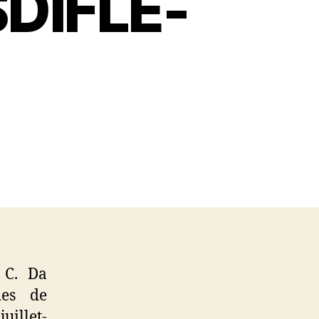
SDIFLE-
 C.
Da
des de
illet-