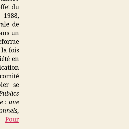
effet du
1988,
rale de
dans un
teforme
la fois
iété en
ication
 comité
ier se
Publics
le
:
une
ionnels,
.
Pour