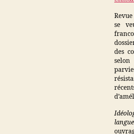
Revu
se ve
franc
dossie
des co
selon 
parvi
résist
récen
d’amél
Idéolo
langue
ouvrag