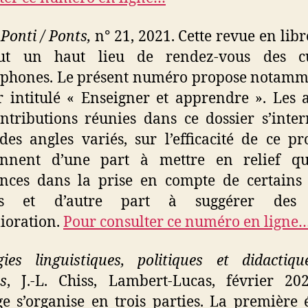
e
Ponti / Ponts
,
n°
21,
2021. Cette
revue en libr
ut un haut lieu de rendez-vous des cu
ophones. Le présent numéro propose notamm
r intitulé « Enseigner et apprendre ». Les 
ntributions réunies dans ce dossier s’inter
des angles variés, sur l’efficacité de ce pr
ennent d’une part à mettre en relief qu
ances dans la prise en compte de certains
ts et d’autre part à suggérer des 
ioration.
Pour consulter ce numéro en ligne
gies linguistiques, politiques et didactiq
s
, J.-L.
Chiss, Lambert-Lucas, février
202
e s’organise en trois parties. La première