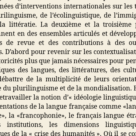
nées d’interventions internationales sur les
rilinguisme, de l’écolinguistique, de l’immi
la littératie. La deuxième et la troisième 
nent en des ensembles articulés et dévelop
es de revue et des contributions à des o
s. D’abord pour revenir sur les contextualisat
storicités plus que jamais nécessaires pour pen
iques des langues, des littératures, des cult
ébattre de la multiplicité de leurs orienta
e du plurilinguisme et de la mondialisation. 
etravailler la notion d’« idéologie linguistique
entations de la langue française comme «la
e», la «francophonie», le français langue ét
s institutions, les dimensions linguistiq
ques de la « crise des humanités ». Où il se c