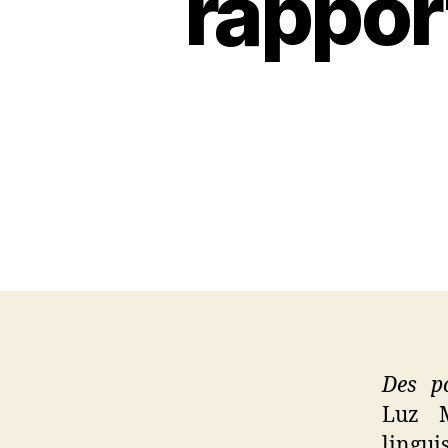
rappor
Des po
Luz
lingu