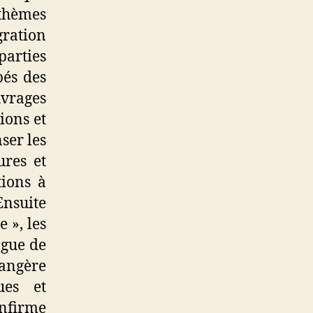
 thèmes
gration
parties
pés des
uvrages
ions et
ser les
ures et
tions à
Ensuite
 », les
ngue de
rangère
ues et
onfirme