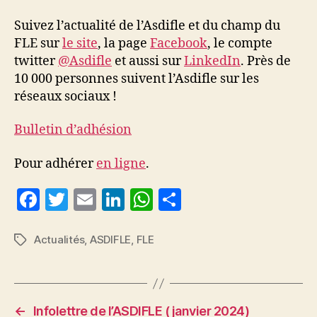
Suivez l’actualité de l’Asdifle et du champ du
FLE sur
le site
, la page
Facebook
, le compte
twitter
@Asdifle
et aussi sur
LinkedIn
. Près de
10 000 personnes suivent l’Asdifle sur les
réseaux sociaux !
Bulletin d’adhésion
Pour adhérer
en ligne
.
F
T
E
Li
W
P
a
w
m
n
h
a
c
itt
ai
k
at
rt
Actualités
,
ASDIFLE
,
FLE
Étiquettes
e
er
l
e
s
a
b
dI
A
g
o
n
p
er
←
Infolettre de l’ASDIFLE ( janvier 2024)