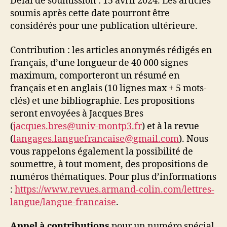
Délai de soumission : 15 avril 2024. Les articles
soumis après cette date pourront être
considérés pour une publication ultérieure.
Contribution : les articles anonymés rédigés en
français, d’une longueur de 40 000 signes
maximum, comporteront un résumé en
français et en anglais (10 lignes max + 5 mots-
clés) et une bibliographie. Les propositions
seront envoyées à Jacques Bres
(
jacques.bres@univ-montp3.fr
) et à la revue
(
langages.languefrancaise@gmail.com
). Nous
vous rappelons également la possibilité de
soumettre, à tout moment, des propositions de
numéros thématiques. Pour plus d’informations
:
https://www.revues.armand-colin.com/lettres-
langue/langue-francaise
.
Appel à contributions
pour un numéro spécial