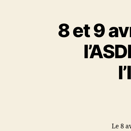
8 et 9 a
l’ASD
l
Le 8 a