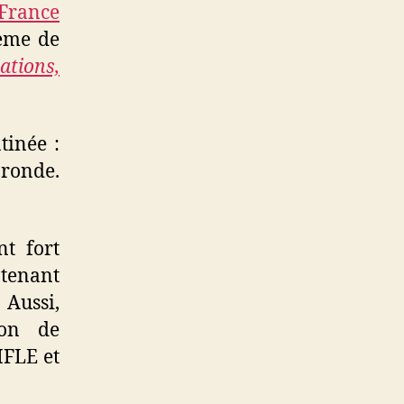
-France
hème de
ations,
tinée :
 ronde.
nt fort
ntenant
 Aussi,
ion de
IFLE et