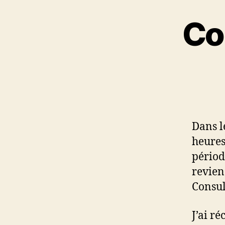
Co
Dans l
heures
périod
revien
Consul
J’ai r