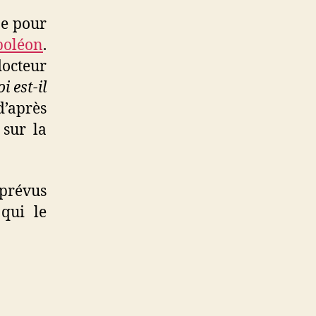
ne pour
apoléon
.
docteur
 est-il
d’après
 sur la
 prévus
 qui le