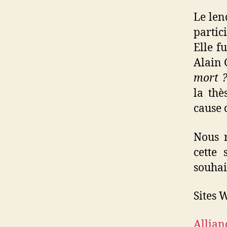
Le len
partic
Elle f
Alain 
mort 
la thè
cause 
Nous r
cette 
souhai
Sites 
Allian