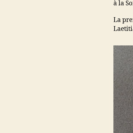
à la S
La pre
Laetit