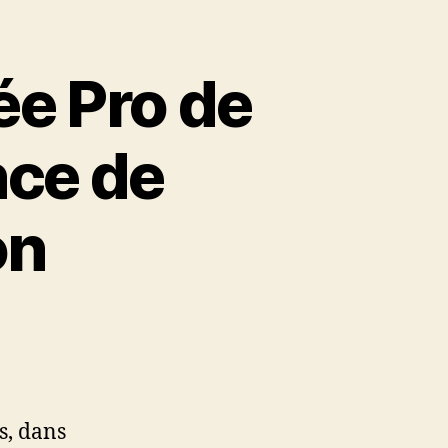
ée Pro de
nce de
on
s, dans