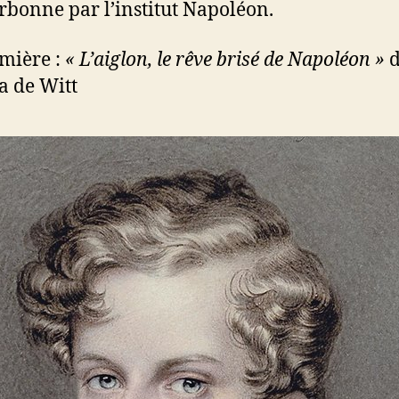
orbonne par l’institut Napoléon.
mière :
« L’aiglon, le rêve brisé de Napoléon »
d
ia de Witt