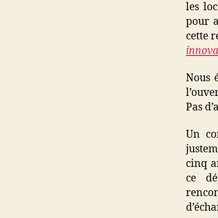
les l
pour a
cette 
innova
Nous é
l’ouve
Pas d’
Un con
justem
cinq a
ce dé
rencon
d’écha