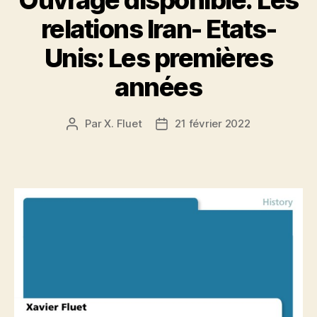
relations Iran- Etats-
Unis: Les premières
années
Par
X. Fluet
21 février 2022
Auteur
Date
de
de
l’article
l’article