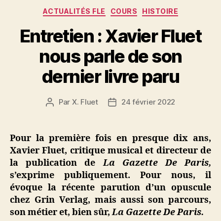
Catégories
ACTUALITÉS FLE
COURS
HISTOIRE
Entretien : Xavier Fluet
nous parle de son
dernier livre paru
Par
X. Fluet
24 février 2022
Auteur
Date
de
de
l’article
l’article
Pour la première fois en presque dix ans,
Xavier Fluet, critique musical et directeur de
la publication de
La Gazette De Paris,
s’exprime publiquement. Pour nous, il
évoque la récente parution d’un opuscule
chez Grin Verlag, mais aussi son parcours,
son métier et, bien sûr,
La Gazette De Paris.