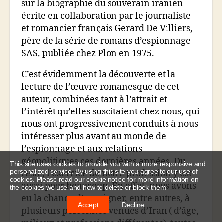
sur la biographie du souverain iranien
écrite en collaboration par le journaliste
et romancier français Gerard De Villiers,
père de la série de romans d’espionnage
SAS, publiée chez Plon en 1975.
C’est évidemment la découverte et la
lecture de l’œuvre romanesque de cet
auteur, combinées tant à l’attrait et
l’intérêt qu’elles suscitaient chez nous, qui
nous ont progressivement conduits à nous
intéresser plus avant au monde de
l’espionnage et aux relations
géopolitiques ces dernières années. Du
This site uses cookies to provide you with a more responsive and
personalized service. By using this site you agree to our use of
reste, l’exercice de notre profession y est
cookies. Please read our cookie notice for more information on
aussi pour beaucoup. En effet, nous avons
the cookies we use and how to delete or block them.
eu la chance d’enseigner, entre autres, à
Accept
Decline
plusieurs personnes venues d’Iran ( d’âge,