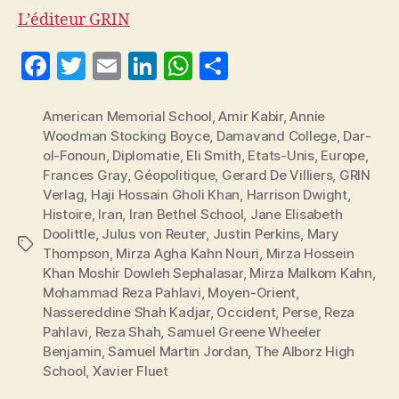
L’éditeur GRIN
F
T
E
Li
W
P
a
w
m
n
h
a
c
itt
ai
k
at
rt
American Memorial School
,
Amir Kabir
,
Annie
Woodman Stocking Boyce
,
Damavand College
,
Dar-
e
er
l
e
s
a
ol-Fonoun
,
Diplomatie
,
Eli Smith
,
Etats-Unis
,
Europe
,
b
dI
A
g
Frances Gray
,
Géopolitique
,
Gerard De Villiers
,
GRIN
Verlag
,
Haji Hossain Gholi Khan
,
Harrison Dwight
,
o
n
p
er
Histoire
,
Iran
,
Iran Bethel School
,
Jane Elisabeth
o
p
Doolittle
,
Julus von Reuter
,
Justin Perkins
,
Mary
Étiquettes
Thompson
,
Mirza Agha Kahn Nouri
,
Mirza Hossein
k
Khan Moshir Dowleh Sephalasar
,
Mirza Malkom Kahn
,
Mohammad Reza Pahlavi
,
Moyen-Orient
,
Nassereddine Shah Kadjar
,
Occident
,
Perse
,
Reza
Pahlavi
,
Reza Shah
,
Samuel Greene Wheeler
Benjamin
,
Samuel Martin Jordan
,
The Alborz High
School
,
Xavier Fluet