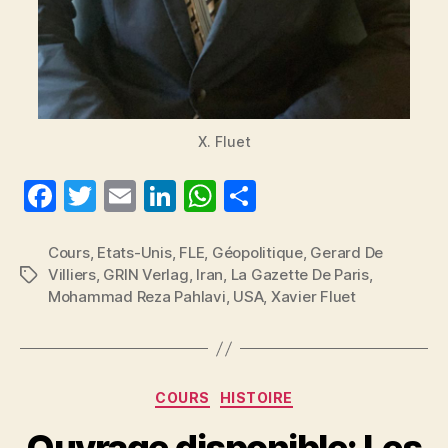
X. Fluet
F
T
E
Li
W
P
a
w
m
n
h
a
c
itt
ai
k
at
rt
Cours
,
Etats-Unis
,
FLE
,
Géopolitique
,
Gerard De
Villiers
,
GRIN Verlag
,
Iran
,
La Gazette De Paris
,
Étiquettes
e
er
l
e
s
a
Mohammad Reza Pahlavi
,
USA
,
Xavier Fluet
b
dI
A
g
o
n
p
er
o
p
Catégories
COURS
HISTOIRE
k
Ouvrage disponible: Les