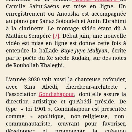
Camille Saint-Saëns est mise en ligne. Un
enregistrement ou Anousha est accompagnée
au piano par Sanaz Sotoudeh et Amin Ebrahimi
à la clarinette. Le montage vidéo étant dû à
Mathieu Sempéré
[7]
. Début juin, une nouvelle
vidéo est mise en ligne est donne cette fois à
entendre la ballade
Buye-Juye-Muliyān
, écrite
par le poète du Xe siècle Rudaki, sur des notes
de Rouhollah Khaleghi.
L’année 2020 voit aussi la chanteuse cofonder,
avec Sina Abédi, chercheur-architecte ,
l’association
Gondishapour
, dont elle assure la
direction artistique et qu’Abédi préside. De
type « loi 1901 », Gondishapour est présentée
comme « apolitique, non-religieuse, non-
communautariste, œuvrant pour favoriser,
développer et promouvoir la création