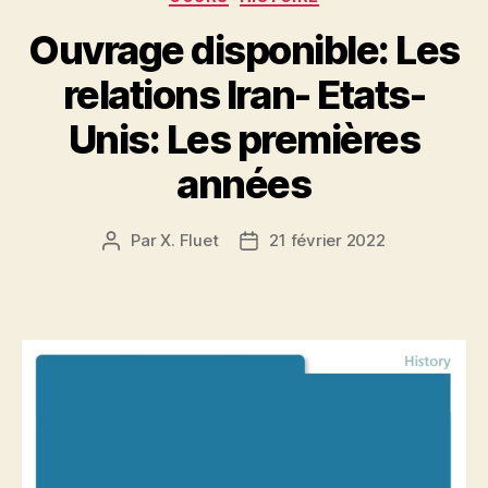
o
p
Ouvrage disponible: Les
k
relations Iran- Etats-
Unis: Les premières
années
Par
X. Fluet
21 février 2022
Auteur
Date
de
de
l’article
l’article