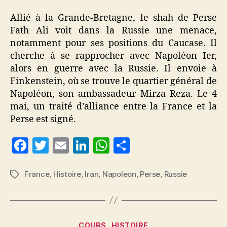
Allié à la Grande-Bretagne, le shah de Perse
Fath Ali voit dans la Russie une menace,
notamment pour ses positions du Caucase. Il
cherche à se rapprocher avec Napoléon Ier,
alors en guerre avec la Russie. Il envoie à
Finkenstein, où se trouve le quartier général de
Napoléon, son ambassadeur Mirza Reza. Le 4
mai, un traité d’alliance entre la France et la
Perse est signé.
F
T
E
Li
W
P
a
w
m
n
h
a
c
itt
ai
k
at
rt
France
,
Histoire
,
Iran
,
Napoleon
,
Perse
,
Russie
Étiquettes
e
er
l
e
s
a
b
dI
A
g
o
n
p
er
Catégories
COURS
HISTOIRE