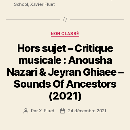
School
,
Xavier Fluet
Catégories
NON CLASSÉ
Hors sujet – Critique
musicale : Anousha
Nazari & Jeyran Ghiaee –
Sounds Of Ancestors
(2021)
Par
X. Fluet
24 décembre 2021
Auteur
Date
de
de
l’article
l’article