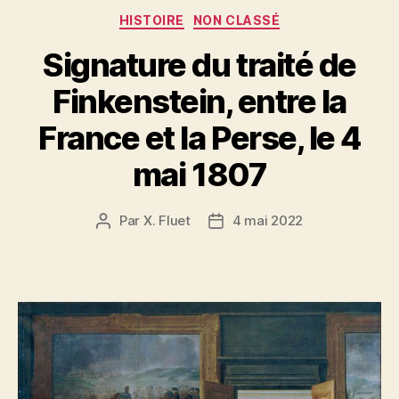
Catégories
HISTOIRE
NON CLASSÉ
Signature du traité de
Finkenstein, entre la
France et la Perse, le 4
mai 1807
Par
X. Fluet
4 mai 2022
Auteur
Date
de
de
l’article
l’article