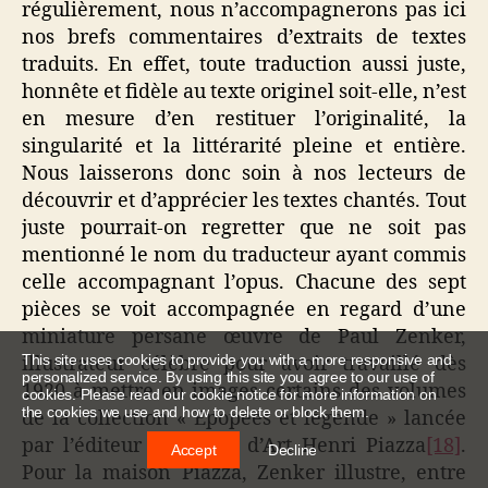
régulièrement, nous n’accompagnerons pas ici
nos brefs commentaires d’extraits de textes
traduits. En effet, toute traduction aussi juste,
honnête et fidèle au texte originel soit-elle, n’est
en mesure d’en restituer l’originalité, la
singularité et la littérarité pleine et entière.
Nous laisserons donc soin à nos lecteurs de
découvrir et d’apprécier les textes chantés. Tout
juste pourrait-on regretter que ne soit pas
mentionné le nom du traducteur ayant commis
celle accompagnant l’opus. Chacune des sept
pièces se voit accompagnée en regard d’une
miniature persane œuvre de Paul Zenker,
This site uses cookies to provide you with a more responsive and
illustrateur célèbre pour avoir travaillé dès
personalized service. By using this site you agree to our use of
1920 à mettre en images certains des volumes
cookies. Please read our cookie notice for more information on
the cookies we use and how to delete or block them.
de la collection « Epopées et légende » lancée
par l’éditeur de livres d’Art Henri Piazza
[18]
.
Accept
Decline
Pour la maison Piazza, Zenker illustre, entre