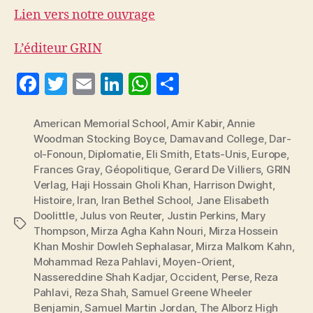
Lien vers notre ouvrage
L’éditeur GRIN
F
T
E
Li
W
P
a
w
m
n
h
a
c
itt
ai
k
at
rt
American Memorial School
,
Amir Kabir
,
Annie
Woodman Stocking Boyce
,
Damavand College
,
Dar-
e
er
l
e
s
a
ol-Fonoun
,
Diplomatie
,
Eli Smith
,
Etats-Unis
,
Europe
,
b
dI
A
g
Frances Gray
,
Géopolitique
,
Gerard De Villiers
,
GRIN
Verlag
,
Haji Hossain Gholi Khan
,
Harrison Dwight
,
o
n
p
er
Histoire
,
Iran
,
Iran Bethel School
,
Jane Elisabeth
o
p
Doolittle
,
Julus von Reuter
,
Justin Perkins
,
Mary
Étiquettes
Thompson
,
Mirza Agha Kahn Nouri
,
Mirza Hossein
k
Khan Moshir Dowleh Sephalasar
,
Mirza Malkom Kahn
,
Mohammad Reza Pahlavi
,
Moyen-Orient
,
Nassereddine Shah Kadjar
,
Occident
,
Perse
,
Reza
Pahlavi
,
Reza Shah
,
Samuel Greene Wheeler
Benjamin
,
Samuel Martin Jordan
,
The Alborz High