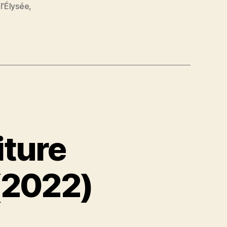
 l'Élysée
,
iture
(2022)