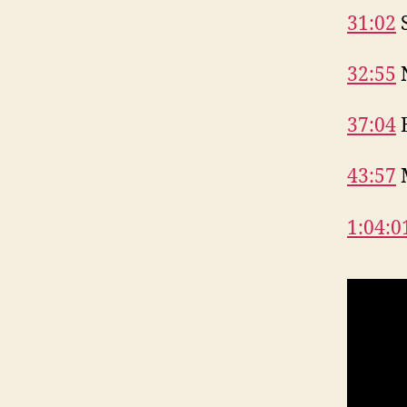
31:02
S
32:55
N
37:04
E
43:57
M
1:04:0