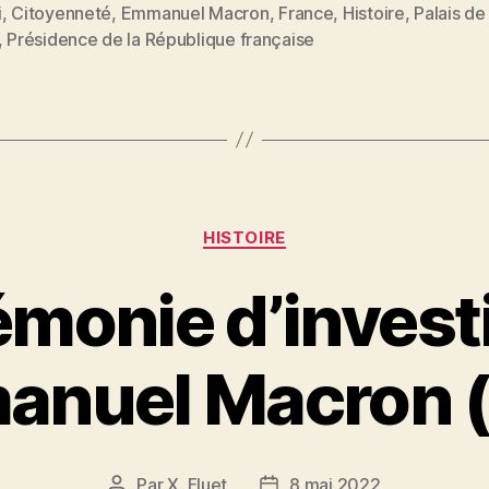
itt
ai
k
at
rt
i
,
Citoyenneté
,
Emmanuel Macron
,
France
,
Histoire
,
Palais de
es
er
l
e
s
a
,
Présidence de la République française
dI
A
g
n
p
er
p
Catégories
HISTOIRE
monie d’invest
anuel Macron 
Par
X. Fluet
8 mai 2022
Auteur
Date