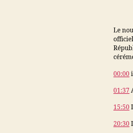
Le no
offici
Républ
cérémo
00:00
i
01:37
A
15:50
D
20:30
D