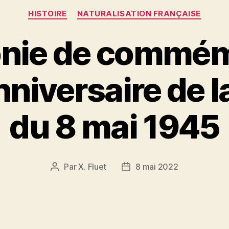
Catégories
HISTOIRE
NATURALISATION FRANÇAISE
nie de commém
niversaire de l
du 8 mai 1945
Par
X. Fluet
8 mai 2022
Auteur
Date
de
de
l’article
l’article