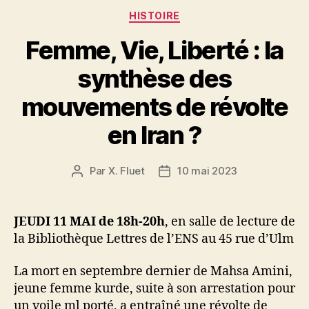
Catégories
HISTOIRE
Femme, Vie, Liberté : la
synthèse des
mouvements de révolte
en Iran ?
Par
X. Fluet
10 mai 2023
Auteur
Date
de
de
l’article
l’article
JEUDI 11 MAI de 18h-20h
, en salle de lecture de
la Bibliothèque Lettres de l’ENS au 45 rue d’Ulm
La mort en septembre dernier de Mahsa Amini,
jeune femme kurde, suite à son arrestation pour
un voile ml porté, a entraîné une révolte de