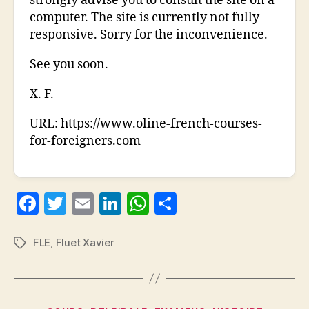
strongly advise you to consult the site on a
computer. The site is currently not fully
responsive. Sorry for the inconvenience.
See you soon.
X. F.
URL:
https://www.oline-french-courses-
for-foreigners.com
F
T
E
Li
W
P
a
w
m
n
h
a
c
itt
ai
k
at
rt
FLE
,
Fluet Xavier
Étiquettes
e
er
l
e
s
a
b
dI
A
g