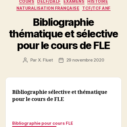
o
n
p
er
Catégories
COURS
DELF/DALF
EXAMENS
HISTOIRE
o
p
NATURALISATION FRANÇAISE
TCF/TCF ANF
k
Bibliographie
thématique et sélective
pour le cours de FLE
Par
X. Fluet
29 novembre 2020
Auteur
Date
de
de
l’article
l’article
Bibliographie sélective et thématique
pour le cours de FLE
Bibliographie pour cours FLE