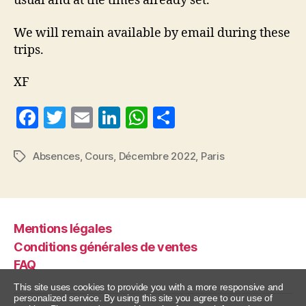
usual and at the times already set.
We will remain available by email during these
trips.
XF
F
T
E
Li
W
P
a
w
m
n
h
a
c
itt
ai
k
at
rt
Absences
,
Cours
,
Décembre 2022
,
Paris
Étiquettes
e
er
l
e
s
a
b
dI
A
g
o
n
p
er
Mentions légales
o
p
Conditions générales de ventes
k
FAQ
This site uses cookies to provide you with a more responsive and
personalized service. By using this site you agree to our use of