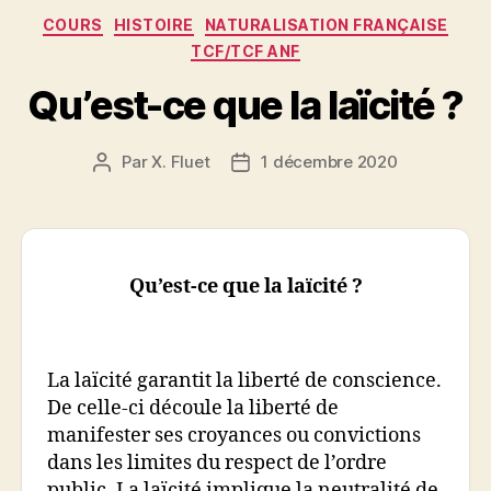
Catégories
COURS
HISTOIRE
NATURALISATION FRANÇAISE
TCF/TCF ANF
Qu’est-ce que la laïcité ?
Par
X. Fluet
1 décembre 2020
Auteur
Date
de
de
l’article
l’article
Qu’est-ce que la laïcité ?
La laïcité garantit la liberté de conscience.
De celle-ci découle la liberté de
manifester ses croyances ou convictions
dans les limites du respect de l’ordre
public. La laïcité implique la neutralité de