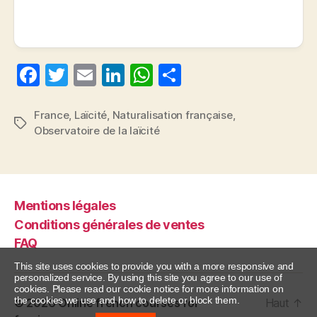
F
T
E
Li
W
P
a
w
m
n
h
a
c
itt
ai
k
at
rt
France
,
Laïcité
,
Naturalisation française
,
Étiquettes
Observatoire de la laïcité
e
er
l
e
s
a
b
dI
A
g
o
n
p
er
o
p
Mentions légales
Conditions générales de ventes
k
FAQ
This site uses cookies to provide you with a more responsive and
personalized service. By using this site you agree to our use of
cookies. Please read our cookie notice for more information on
the cookies we use and how to delete or block them.
© 2026
Online french courses for
Haut
↑