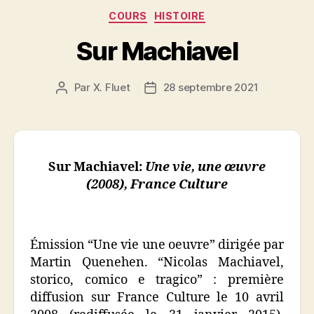
Catégories
COURS
HISTOIRE
Sur Machiavel
Par
X. Fluet
28 septembre 2021
Auteur
Date
de
de
l’article
l’article
Sur Machiavel:
Une vie, une
œuvre
(2008), France Culture
Émission “Une vie une oeuvre” dirigée par
Martin Quenehen. “Nicolas Machiavel,
storico, comico e tragico” : première
diffusion sur France Culture le 10 avril