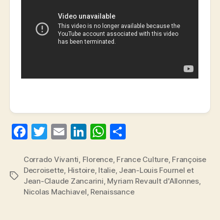
F
T
E
Li
W
P
a
w
m
n
h
a
c
itt
ai
k
at
rt
Corrado Vivanti
,
Florence
,
France Culture
,
Françoise
Decroisette
,
Histoire
,
Italie
,
Jean-Louis Fournel et
e
er
l
e
s
a
Étiquettes
Jean-Claude Zancarini
,
Myriam Revault d'Allonnes
,
b
dI
A
g
Nicolas Machiavel
,
Renaissance
o
n
p
er