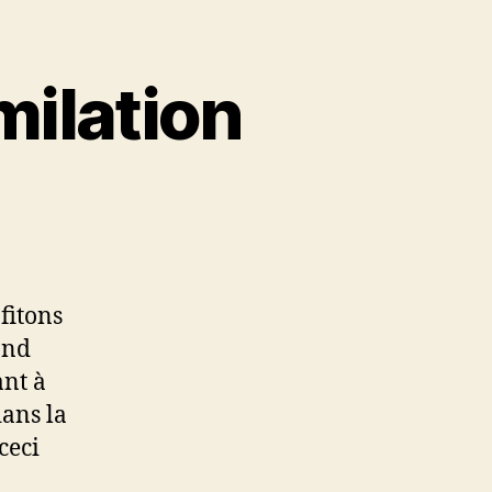
milation
fitons
ond
ant à
dans la
ceci