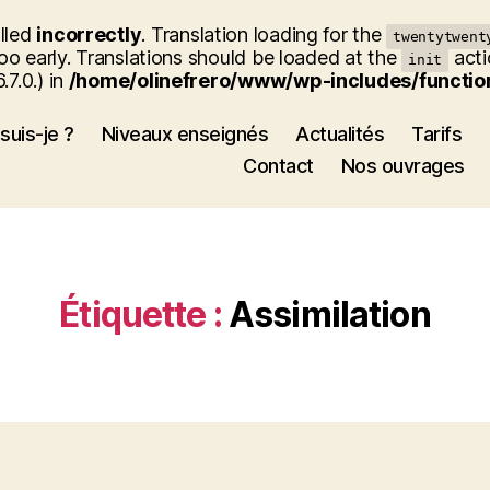
alled
incorrectly
. Translation loading for the
twentytwent
oo early. Translations should be loaded at the
acti
init
7.0.) in
/home/olinefrero/www/wp-includes/functio
suis-je ?
Niveaux enseignés
Actualités
Tarifs
Contact
Nos ouvrages
Étiquette :
Assimilation