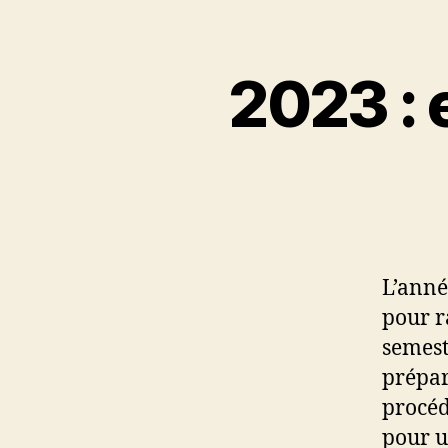
2023 : 
L’anné
pour r
semest
prépare
procéd
pour u