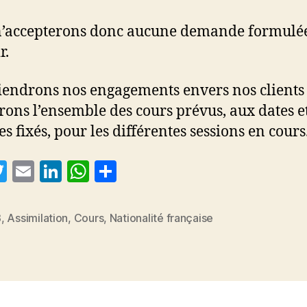
’accepterons donc aucune demande formulé
r.
iendrons nos engagements envers nos clients 
rons l’ensemble des cours prévus, aux dates e
s fixés, pour les différentes sessions en cours
T
E
Li
W
P
w
m
n
h
a
itt
ai
k
at
rt
3
,
Assimilation
,
Cours
,
Nationalité française
es
er
l
e
s
a
dI
A
g
n
p
er
p