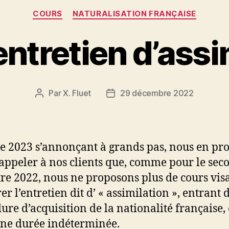
Catégories
COURS
NATURALISATION FRANÇAISE
entretien d’assi
Par
X. Fluet
29 décembre 2022
Auteur
Date
de
de
l’article
l’article
e 2023 s’annonçant à grands pas, nous en pro
appeler à nos clients que, comme pour le sec
re 2022, nous ne proposons plus de cours vis
r l’entretien dit d’ « assimilation », entrant 
ure d’acquisition de la nationalité française, 
ne durée indéterminée.