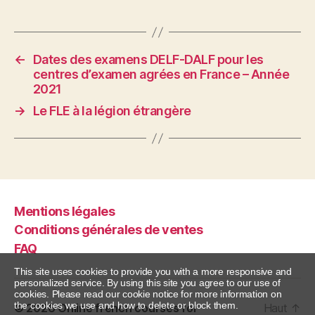
e
er
l
e
s
a
b
dI
A
g
o
n
p
er
←
Dates des examens DELF-DALF pour les
centres d’examen agrées en France – Année
o
p
2021
k
→
Le FLE à la légion étrangère
Mentions légales
Conditions générales de ventes
FAQ
This site uses cookies to provide you with a more responsive and
personalized service. By using this site you agree to our use of
cookies. Please read our cookie notice for more information on
the cookies we use and how to delete or block them.
© 2026
Online french courses for
Haut
↑