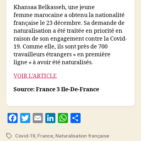
Khansaa Belkasseh, une jeune
femme marocaine a obtenu la nationalité
française le 23 décembre. Sa demande de
naturalisation a été traitée en priorité en
raison de son engagement contre la Covid-
19. Comme elle, ils sont près de 700
travailleurs étrangers « en première
ligne » à avoir été naturalisés.
VOIR L’ARTICLE
Source: France 3 Ile-De-France
F
T
E
Li
W
P
a
w
m
n
h
a
c
itt
ai
k
at
rt
Covid-19
,
France
,
Naturalisation française
Étiquettes